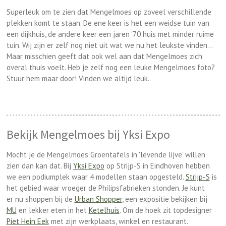
Superleuk om te zien dat Mengelmoes op zoveel verschillende
plekken komt te staan. De ene keer is het een weidse tuin van
een dijkhuis, de andere keer een jaren '70 huis met minder ruime
tuin. Wij zijn er zelf nog niet uit wat we nu het leukste vinden...
Maar misschien geeft dat ook wel aan dat Mengelmoes zich
overal thuis voelt. Heb je zelf nog een leuke Mengelmoes foto?
Stuur hem maar door! Vinden we altijd leuk.
Bekijk Mengelmoes bij Yksi Expo
Mocht je de Mengelmoes Groentafels in 'levende lijve' willen
zien dan kan dat. Bij
Yksi Expo
op Strijp-S in Eindhoven hebben
we een podiumplek waar 4 modellen staan opgesteld.
Strijp-S
is
het gebied waar vroeger de Philipsfabrieken stonden. Je kunt
er nu shoppen bij de
Urban Shopper
, een expositie bekijken bij
MU
en lekker eten in het
Ketelhuis
. Om de hoek zit topdesigner
Piet Hein Eek
met zijn werkplaats, winkel en restaurant.